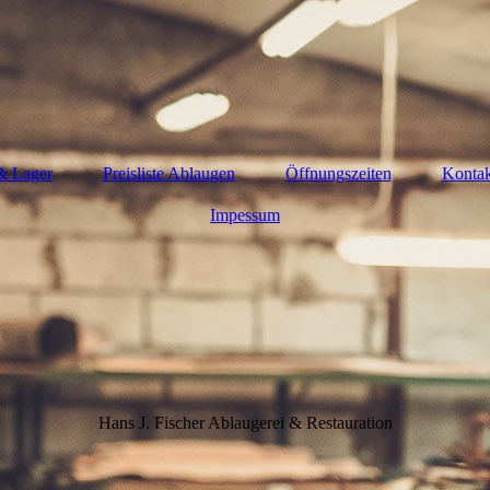
& Lager
Preisliste Ablaugen
Öffnungszeiten
Kontak
Impessum
Hans J. Fischer Ablaugerei & Restauration